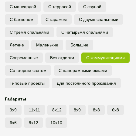
С мансардой
С террасой
С сауной
С балконом
С гаражом
С двумя спальнями
С тремя спальнями
С четырьмя спальнями
Летние
Маленькие
Большие
Современные
Без отделки
С коммуникациями
Со вторым светом
С панорамными окнами
Типовые проекты
Для постоянного проживания
Габариты
9x9
11x11
8x12
8x9
8x8
6x8
6x6
9x12
10x10