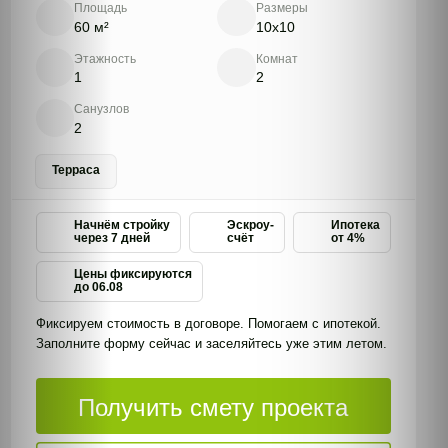
Площадь
Размеры
60 м²
10x10
Этажность
Комнат
1
2
Санузлов
2
Терраса
Начнём стройку
Эскроу-
Ипотека
через 7 дней
счёт
от 4%
Цены фиксируются
до
06.08
Фиксируем стоимость в договоре. Помогаем с ипотекой.
Заполните форму сейчас и заселяйтесь уже этим летом.
Получить смету проекта