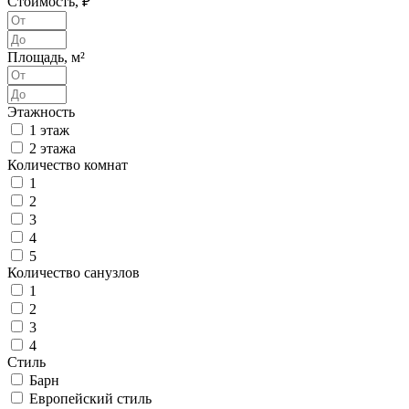
Стоимость, ₽
Площадь, м²
Этажность
1 этаж
2 этажа
Количество комнат
1
2
3
4
5
Количество санузлов
1
2
3
4
Стиль
Барн
Европейский стиль