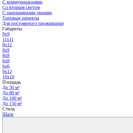
С коммуникациями
Со вторым светом
С панорамными окнами
Типовые проекты
Для постоянного проживания
Габариты
9x9
11x11
8x12
8x9
8x8
6x8
6x6
9x12
10x10
Площадь
До 50 м²
До 80 м²
До 100 м²
До 150 м²
Стиль
Шале