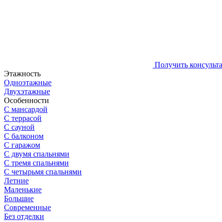
Получить консульт
Этажность
Одноэтажные
Двухэтажные
Особенности
С мансардой
С террасой
С сауной
С балконом
С гаражом
С двумя спальнями
С тремя спальнями
С четырьмя спальнями
Летние
Маленькие
Большие
Современные
Без отделки