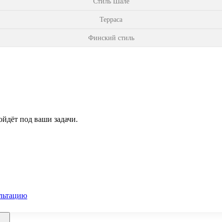
Стиль Шале
Терраса
Финский стиль
йдёт под ваши задачи.
льтацию