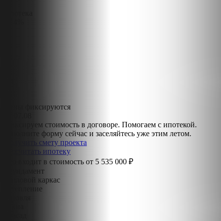
Ипотека
от 4%
Цены фиксируются
до
07.08
Фиксируем стоимость в договоре. Помогаем с ипотекой.
Заполните форму сейчас и заселяйтесь уже этим летом.
Получить смету проекта
Рассчитать ипотеку
Что входит в стоимость от
5 535 000 ₽
Фундамент
Силовой каркас
Утепление
Кровля
Окна
Фасад