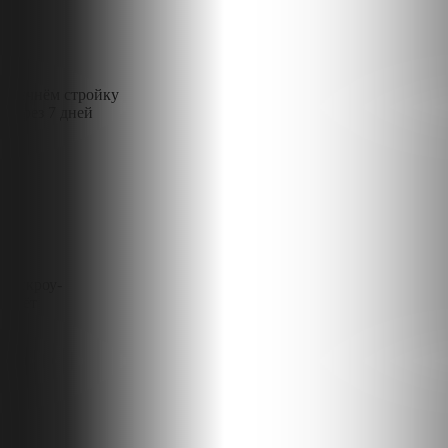
Начнём стройку
через 7 дней
Эскроу-
счёт