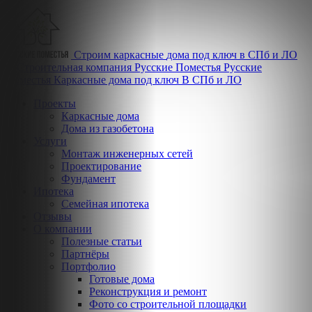
Строим
каркасные
дома
под ключ
в СПб и ЛО
Русские
Поместья
Каркасные дома под ключ
В СПб и ЛО
Проекты
Каркасные дома
Дома из газобетона
Услуги
Монтаж инженерных сетей
Проектирование
Фундамент
Ипотека
Семейная ипотека
Отзывы
О компании
Полезные статьи
Партнёры
Портфолио
Готовые дома
Реконструкция и ремонт
Фото со строительной площадки