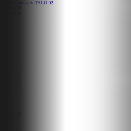
Каркасный дом TALO 92
6 210 000
30 100
/мес
112 м²
12,9x11,2