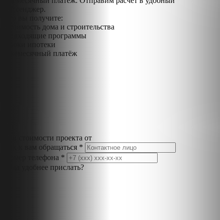
ежемесячный платёж. Отправим расчет в удобный
мессенджер.
Что вы получите:
Стоимость дома и строительства
Подходящие программы
Сроки ипотеки
Ежемесячный платёж
при стоимости проекта от
Как к вам обращаться *
Номер телефона *
Куда удобнее прислать?