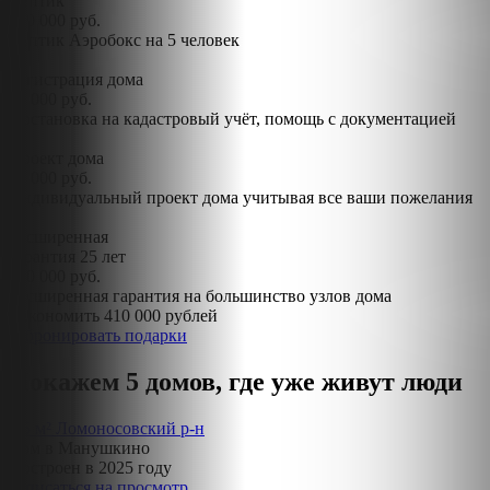
Септик
120 000 руб.
Септик Аэробокс на 5 человек
Регистрация дома
70 000 руб.
Постановка на кадастровый учёт, помощь с документацией
Проект дома
70 000 руб.
Индивидуальный проект дома учитывая все ваши пожелания
Расширенная
гарантия 25 лет
150 000 руб.
Расширенная гарантия на большинство узлов дома
Сэкономить 410 000 рублей
Забронировать подарки
Покажем 5 домов, где уже живут люди
85 м²
Ломоносовский р-н
Дом в Манушкино
Построен в 2025 году
Записаться на просмотр