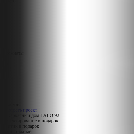
13,6*9
3 комнаты
1 санузел
Смотреть проект
Проектирование в подарок
Септик в подарок
Одноэтажный