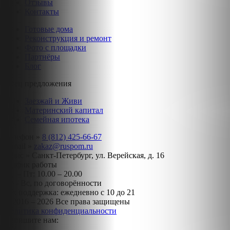
Отзывы
Контакты
Готовые дома
Реконструкция и ремонт
Фото с площадки
Партнёры
Блог
Спец предложения
Заезжай и Живи
Материнский капитал
Семейная ипотека
Телефон »
8 (812) 425-66-67
E-mail »
zakaz@ruspom.ru
Офис »
Санкт-Петербург, ул. Верейская, д. 16
График работы
Пн – Пт: 10.00 – 20.00
Сб - Вс, по договорённости
Тех поддержка: ежедневно с 10 до 21
© 2016 – 2026 Все права защищены
Политика конфиденциальности
Напишите нам: