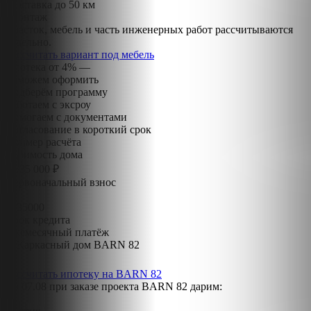
Доставка до 50 км
Монтаж
Участок, мебель и часть инженерных работ рассчитываются
отдельно.
Рассчитать вариант под мебель
Ипотека от 4% —
поможем оформить
Подберём программу
Работаем с эксроу
Помогаем с документами
Согласование в короткий срок
Пример расчёта
Стоимость дома
5 535 000 ₽
Первоначальный взнос
20
5535000
Срок кредита
Ежемесячный платёж
Рассчитать ипотеку на BARN 82
До
07.08
при заказе проекта BARN 82 дарим: