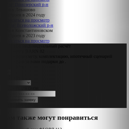
98 м²
Приозерский р-н
Дом в Левашово
Построен в 2024 году
Записаться на просмотр
110 м²
Всеволожский р-н
Дом в Константиновском
Построен в 2023 году
Записаться на просмотр
Получите индивидуальный расчёт
по проекту BARN 82
Примеряем смету, комплектацию, ипотечный сценарий
и закрепим за вами подарки до
.
Этажность
Площадь
Телефон для связи
Вам также могут понравиться