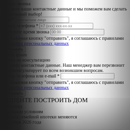
Запрос звонка
Оставьте ваши контактные данные и мы поможем вам сделать
правильный выбор!
Имя *
Номер телефона *
Выберите время звонка
Нажимая кнопку "отправить", я соглашаюсь с правилами
обработки персональных данных
Lorem ipsum
Заявка на консультацию
Оставьте контактные данные. Наш менеджер вам перезвонит
и проконсультирует по всем возникшим вопросам.
Номер телефона или e-mail *
Нажимая кнопку "отправить", я соглашаюсь с правилами
обработки персональных данных
УСПЕЙТЕ ПОСТРОИТЬ ДОМ
В ипотеку
по старым условиям
Условия семейной ипотеки меняются
с октября 2026 года