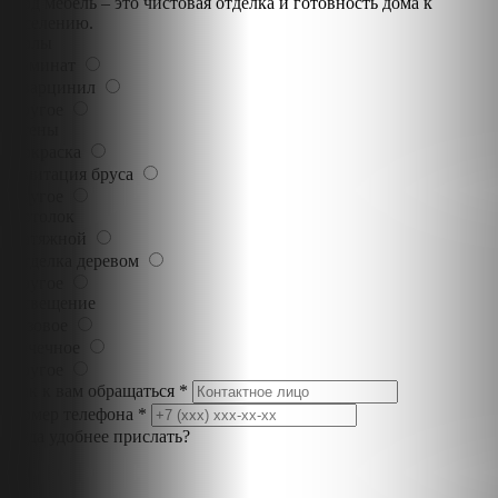
Под мебель – это чистовая отделка и готовность дома к
заселению.
Полы
Ламинат
Кварцинил
Другое
Стены
Покраска
Имитация бруса
Другое
Потолок
Натяжной
Отделка деревом
Другое
Освещение
Базовое
Точечное
Другое
Как к вам обращаться *
Номер телефона *
Куда удобнее прислать?