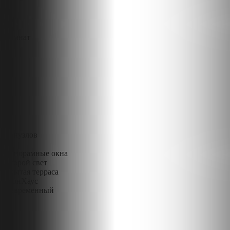
Комнат
3
Санузлов
2
Панорамные окна
Второй свет
Крытая терраса
БарнХаус
Современный