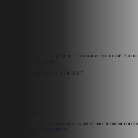
Цены фиксируются
до
07.08
Фиксируем стоимость в договоре. Помогаем с ипотекой. Заполн
Получить смету проекта
Рассчитать ипотеку
Что входит в стоимость от
8 230 000 ₽
Фундамент
Силовой каркас
Утепление
Кровля
Окна
Фасад
Доставка до 50 км
Монтаж
Участок, мебель и часть инженерных работ рассчитываются отд
Рассчитать вариант под мебель
Ипотека от 4% —