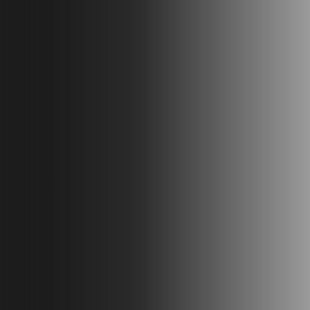
Комнат
3
Санузлов
2
Сауна