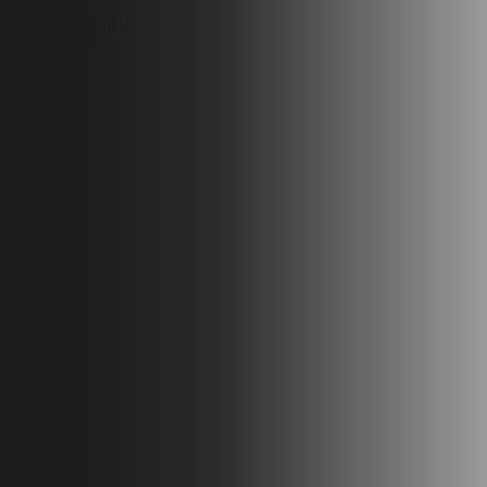
Начнём стройку
через 7 дней
Эскроу-
счёт
Ипотека
от 4%