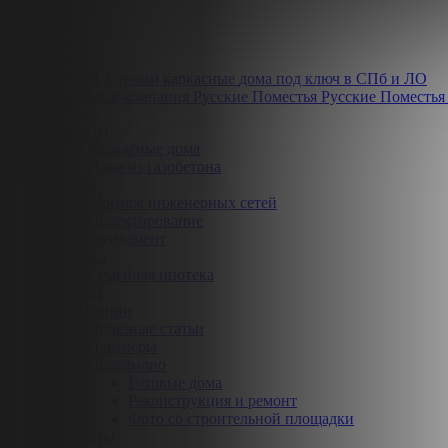
Строим
каркасные
дома
под ключ
в СПб и ЛО
Русские Поместья
Проекты
Каркасные дома
Дома из газобетона
Услуги
Монтаж инженерных сетей
Проектирование
Фундамент
Ипотека
Семейная ипотека
Отзывы
О компании
Полезные статьи
Партнёры
Портфолио
Готовые дома
Реконструкция и ремонт
Фото со строительной площадки
Контакты