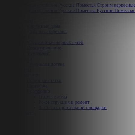
Строим
каркасны
Русские Поместья
Проекты
Каркасные дома
Дома из газобетона
Услуги
Монтаж инженерных сетей
Проектирование
Фундамент
Ипотека
Семейная ипотека
Отзывы
О компании
Полезные статьи
Партнёры
Портфолио
Готовые дома
Реконструкция и ремонт
Фото со строительной площадки
Контакты