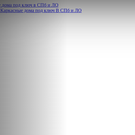
е
дома
под ключ
в СПб и ЛО
Каркасные дома под ключ
В СПб и ЛО