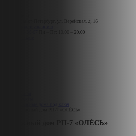
Адрес офиса
190013, Санкт-Петербург, ул. Верейская, д. 16
Получить консультацию
8 (812) 425-66-67
Пн – Пт: 10.00 – 20.00
Позвоните мне
Главная
Проекты
Каркасные дома под ключ
Каркасный дом РП-7 «ОЛÉСЬ»
Каркасный дом РП-7 «ОЛÉСЬ»