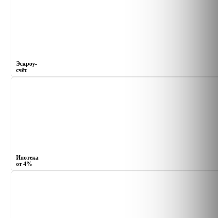
Эскроу-
счёт
Ипотека
от 4%