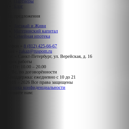
Партнёры
Блог
Спец предложения
Заезжай и Живи
Материнский капитал
Семейная ипотека
Телефон »
8 (812) 425-66-67
E-mail »
zakaz@ruspom.ru
Офис »
Санкт-Петербург, ул. Верейская, д. 16
График работы
Пн – Пт: 10.00 – 20.00
Сб - Вс, по договорённости
Тех поддержка: ежедневно с 10 до 21
© 2016 – 2026 Все права защищены
Политика конфиденциальности
Напишите нам: