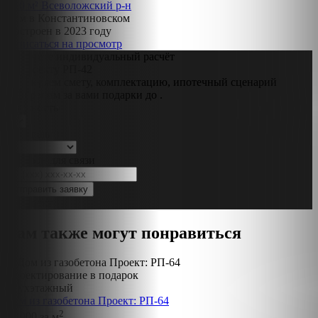
110 м²
Всеволожский р-н
Дом в Константиновском
Построен в 2023 году
Записаться на просмотр
Получите индивидуальный расчёт
по проекту РП-42
Примеряем смету, комплектацию, ипотечный сценарий
и закрепим за вами подарки до
.
Этажность
Площадь
Телефон для связи
Вам также могут понравиться
Проектирование в подарок
Двухэтажный
Дом из газобетона Проект: РП-64
2
78 000
за м