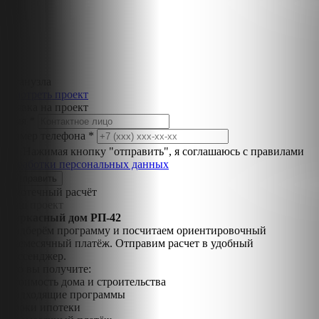
2 санузла
Смотреть проект
Заявка на проект
Имя *
Номер телефона *
Нажимая кнопку "отправить", я соглашаюсь с правилами
обработки персональных данных
Ипотечный расчёт
Ваш проект
Каркасный дом РП-42
Подберём программу и посчитаем ориентировочный
ежемесячный платёж. Отправим расчет в удобный
мессенджер.
Что вы получите:
Стоимость дома и строительства
Подходящие программы
Сроки ипотеки