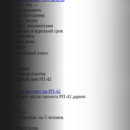
Ипотека от 4% —
поможем оформить
Подберём программу
Работаем с эксроу
Помогаем с документами
Согласование в короткий срок
Пример расчёта
Стоимость дома
8 745 000 ₽
Первоначальный взнос
20
8745000
Срок кредита
Ежемесячный платёж
Рассчитать ипотеку на РП-42
До
06.08
при заказе проекта РП-42 дарим:
Септик
120 000 руб.
Септик Аэробокс на 5 человек
Регистрация дома