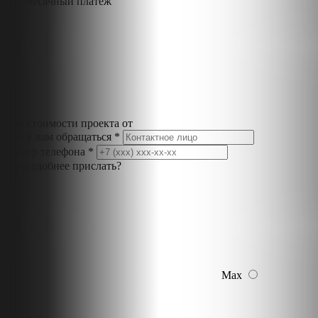
Ежемесячный платёж
при стоимости проекта от
Как к вам обращаться *
Номер телефона *
Куда удобнее прислать?
Max