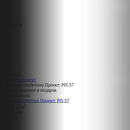
3 комнаты
2 санузла
Смотреть проект
Проектирование в подарок
Двухэтажный
Дом из газобетона Проект: РП-57
2
78 000
за м
43 400
/мес