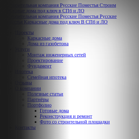
Строим
каркасные
дома
под ключ
в СПб и ЛО
Русские
Поместья
Каркасные дома под ключ
В СПб и ЛО
Проекты
Каркасные дома
Дома из газобетона
Услуги
Монтаж инженерных сетей
Проектирование
Фундамент
Ипотека
Семейная ипотека
Отзывы
О компании
Полезные статьи
Партнёры
Портфолио
Готовые дома
Реконструкция и ремонт
Фото со строительной площадки
Контакты