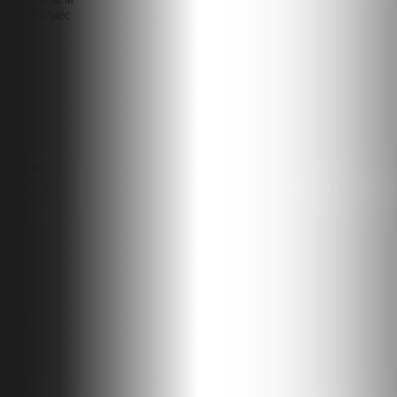
44 600
/мес
118 м²
9x9