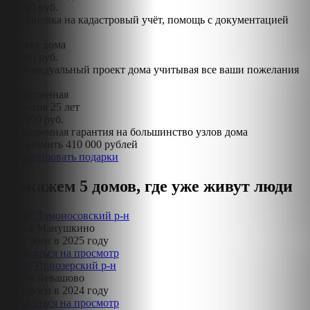
70 000 руб.
Постановка на кадастровый учёт, помощь с документацией
Проект дома
70 000 руб.
Индивидуальный проект дома учитывая все ваши пожелания
Расширенная
гарантия 25 лет
150 000 руб.
Расширенная гарантия на большинство узлов дома
Сэкономить 410 000 рублей
Забронировать подарки
Покажем 5 домов, где уже живут люди
85 м²
Ломоносовский р-н
Дом в Манушкино
Построен в 2025 году
Записаться на просмотр
98 м²
Приозерский р-н
Дом в Левашово
Построен в 2024 году
Записаться на просмотр