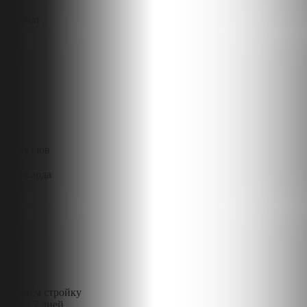
Комнат
3
Санузлов
2
Мансарда
Начнём стройку
через 7 дней