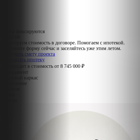
Цены фиксируются
до
06.08
Фиксируем стоимость в договоре. Помогаем с ипотекой.
Заполните форму сейчас и заселяйтесь уже этим летом.
Получить смету проекта
Рассчитать ипотеку
Что входит в стоимость от
8 745 000 ₽
Фундамент
Силовой каркас
Утепление
Кровля
Окна
Фасад