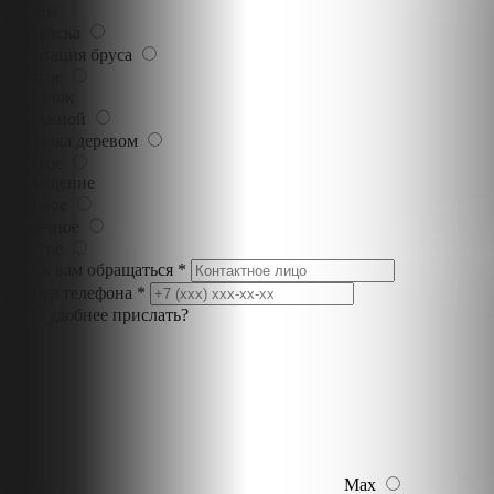
Стены
Покраска
Имитация бруса
Другое
Потолок
Натяжной
Отделка деревом
Другое
Освещение
Базовое
Точечное
Другое
Как к вам обращаться *
Номер телефона *
Куда удобнее прислать?
Max