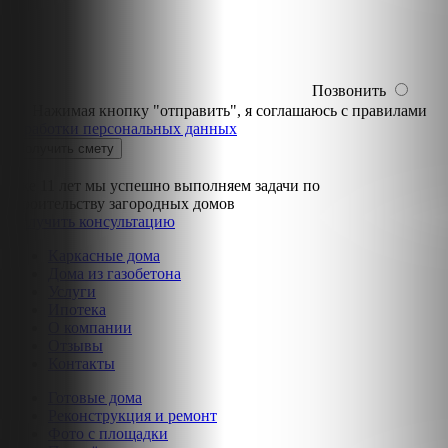
Позвонить
Нажимая кнопку "отправить", я соглашаюсь с правилами
обработки персональных данных
Уже 11 лет мы успешно выполняем задачи по
строительству загородных домов
Получить консультацию
Каркасные дома
Дома из газобетона
Услуги
Ипотека
О компании
Отзывы
Контакты
Готовые дома
Реконструкция и ремонт
Фото с площадки