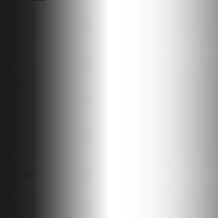
Эскроу-
счёт
Ипотека
от 4%