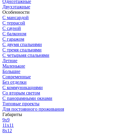
Одноэтажные
Двухэтажные
Особенности
С мансардой
С террасой
С сауной
С балконом
С гаражом
С двумя спальнями
С тремя спальнями
С четырьмя спальнями
Летние
Маленькие
Большие
Современные
Без отделки
С коммуникациями
Со вторым светом
С панорамными окнами
Типовые проекты
Для постоянного проживания
Габариты
9x9
11x11
8x12