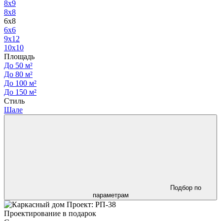
8x9
8x8
6x8
6x6
9x12
10x10
Площадь
До 50 м²
До 80 м²
До 100 м²
До 150 м²
Стиль
Шале
Подбор по
параметрам
Проектирование в подарок