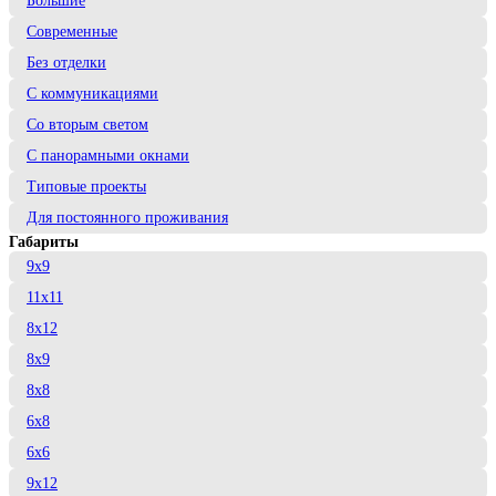
Большие
Современные
Без отделки
С коммуникациями
Со вторым светом
С панорамными окнами
Типовые проекты
Для постоянного проживания
Габариты
9x9
11x11
8x12
8x9
8x8
6x8
6x6
9x12